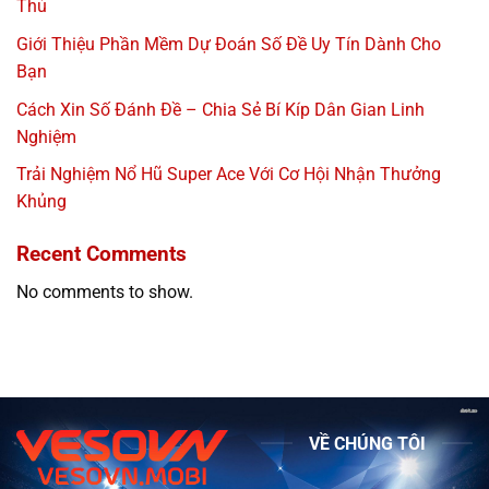
Thủ
Giới Thiệu Phần Mềm Dự Đoán Số Đề Uy Tín Dành Cho
Bạn
Cách Xin Số Đánh Đề – Chia Sẻ Bí Kíp Dân Gian Linh
Nghiệm
Trải Nghiệm Nổ Hũ Super Ace Với Cơ Hội Nhận Thưởng
Khủng
Recent Comments
No comments to show.
VỀ CHÚNG TÔI