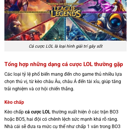
Cá cược LOL là loại hình giải trí gây sốt
Tổng hợp những dạng cá cược LOL thường gặp
Các loại tỷ lệ phổ biến mang đến cho game thủ nhiều lựa
chọn thú vị, từ kèo châu Âu, châu Á đến tài xỉu, giúp tăng
trải nghiệm và cơ hội chiến thắng.
Kèo chấp
Kèo chấp
cá cược LOL
thường xuất hiện ở các trận BO3
hoặc BO5, hai đội có chênh lệch sức mạnh khá rõ ràng.
Nhà cái sẽ đưa ra mức cụ thể như chấp 1 ván trong BO3