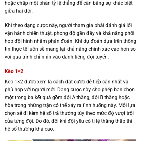
hoặc chấp một phần tỷ lệ thắng để cân bằng sự khác biệt
giữa hai đội.
Khi theo dạng cược này, người tham gia phải đánh giá lối
vận hành chiến thuật, phong độ gần đây và khả năng phối
hợp đội hình nhằm phán đoán. Khi dự đoán dựa trên thông
tin thực tế luôn sẽ mang lại khả năng chính xác cao hơn so
với quá trình chỉ nhìn vào danh tiếng đội tuyển.
Kèo 1×2
Kèo 1×2 được xem là cách đặt cược dễ tiếp cận nhất và
phù hợp với người mới. Dạng cược này cho phép bạn chọn
một trong ba kết quả gồm đội A thắng, đội B thắng hoặc
hòa trong những trận có thể xảy ra tình huống này. Mỗi lựa
chọn sẽ đi kèm hệ số trả thưởng tùy theo mức độ vượt trội
của từng đội. Do đó, đôi khi đội yếu có tỉ lệ thắng thấp thì
hệ số thường khá cao.