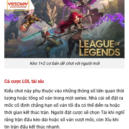
Kèo 1×2 cơ bản dễ chơi với người mới
Cá cược LOL tài xỉu
Kiểu chơi này phụ thuộc vào những thông số liên quan thời
lượng hoặc tổng số ván trong một series. Nhà cái sẽ đặt ra
mốc cố định chẳng hạn số ván tối đa có thể diễn ra hoặc
thời gian kết thúc trận. Người đặt cược sẽ chọn Tài khi nghĩ
rằng trận đấu kéo dài hoặc số ván vượt mốc, còn Xỉu khi
tin trận đấu kết thúc nhanh.