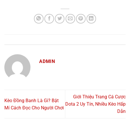
This entry was posted in
Esport VESOVN
. Bookmark the
permalink
.
ADMIN
Giới Thiệu Trang Cá Cược
Kèo Đồng Banh Là Gì? Bật
Dota 2 Uy Tín, Nhiều Kèo Hấp
Mí Cách Đọc Cho Người Chơi
Dẫn