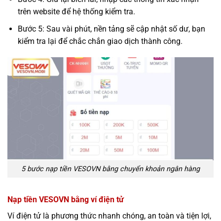
trên website để hệ thống kiểm tra.
Bước 5: Sau vài phút, nền tảng sẽ cập nhật số dư, bạn
kiểm tra lại để chắc chắn giao dịch thành công.
5 bước nạp tiền VESOVN bằng chuyển khoản ngân hàng
Nạp tiền VESOVN bằng ví điện tử
Ví điện tử là phương thức nhanh chóng, an toàn và tiện lợi,