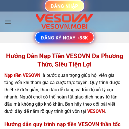
Skip
ĐĂNG NHẬP
to
content
ĐĂNG KÝ NGAY +88K
Hướng Dẫn Nạp Tiền VESOVN Đa Phương
Thức, Siêu Tiện Lợi
Nạp tiền VESOVN
là bước quan trọng giúp hội viên gia
tăng vốn khi tham gia cá cược trực tuyến. Quy trình được
thiết kế đơn giản, thao tác dễ dàng và tốc độ xử lý cực
nhanh. Người chơi có thể hoàn tất giao dịch ngay từ lần
đầu mà không gặp khó khăn. Bạn hãy theo dõi bài viết
dưới đây để nắm rõ quy trình gửi vốn tại
VESOVN
.
Hướng dẫn quy trình nạp tiền VESOVN thần tốc