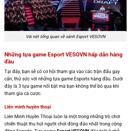
Vài nét tổng quan về sảnh Esport VESOVN
Những tựa game Esport VESOVN hấp dẫn hàng
đầu
Tại đây, bạn sẽ có cơ hội tham gia vào các trận đấu gay
cấn, thử sức với những tựa game Esports hàng đầu. Dưới
đây là 3 tựa game nổi bật mà bạn không thể bỏ qua khi
tham gia cá cược.
Liên minh huyền thoại
Liên Minh Huyền Thoại luôn là một trong những trò chơi
chiến thuật thu hút người chơi đông đảo nhất trong cộng