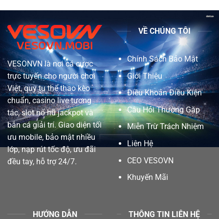
VỀ CHÚNG TÔI
Chính Sách Bảo Mật
VESONVN là nơi cá cược
Giới Thiệu
trực tuyến cho người chơi
Việt, quy tụ thể thao kèo
Điều Khoản Điều Kiện
chuẩn, casino live tương
Câu Hỏi Thường Gặp
tác, slot nổ hũ jackpot và
bắn cá giải trí. Giao diện tối
Miễn Trừ Trách Nhiệm
ưu mobile, bảo mật nhiều
Liên Hệ
lớp, nạp rút tốc độ, ưu đãi
CEO VESOVN
đều tay, hỗ trợ 24/7.
Khuyến Mãi
HƯỚNG DẪN
THÔNG TIN LIÊN HỆ