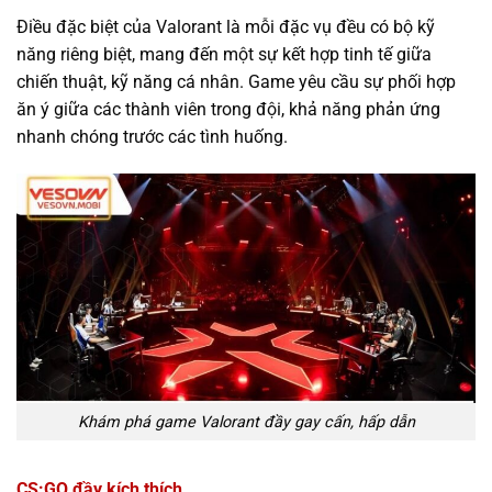
Điều đặc biệt của Valorant là mỗi đặc vụ đều có bộ kỹ
năng riêng biệt, mang đến một sự kết hợp tinh tế giữa
chiến thuật, kỹ năng cá nhân. Game yêu cầu sự phối hợp
ăn ý giữa các thành viên trong đội, khả năng phản ứng
nhanh chóng trước các tình huống.
Khám phá game Valorant đầy gay cấn, hấp dẫn
CS:GO đầy kích thích