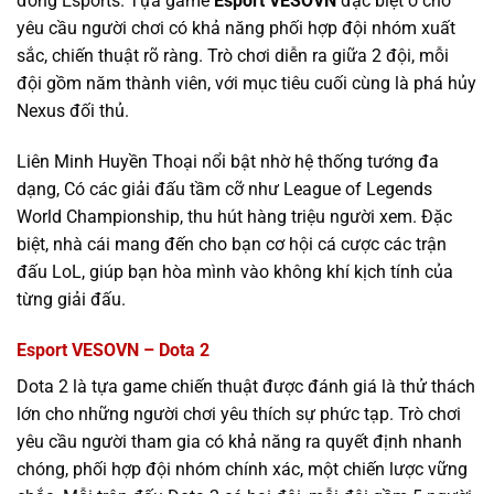
đồng Esports. Tựa game
Esport VESOVN
đặc biệt ở chỗ
yêu cầu người chơi có khả năng phối hợp đội nhóm xuất
sắc, chiến thuật rõ ràng. Trò chơi diễn ra giữa 2 đội, mỗi
đội gồm năm thành viên, với mục tiêu cuối cùng là phá hủy
Nexus đối thủ.
Liên Minh Huyền Thoại nổi bật nhờ hệ thống tướng đa
dạng, Có các giải đấu tầm cỡ như League of Legends
World Championship, thu hút hàng triệu người xem. Đặc
biệt, nhà cái mang đến cho bạn cơ hội cá cược các trận
đấu LoL, giúp bạn hòa mình vào không khí kịch tính của
từng giải đấu.
Esport VESOVN – Dota 2
Dota 2 là tựa game chiến thuật được đánh giá là thử thách
lớn cho những người chơi yêu thích sự phức tạp. Trò chơi
yêu cầu người tham gia có khả năng ra quyết định nhanh
chóng, phối hợp đội nhóm chính xác, một chiến lược vững