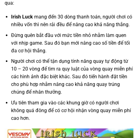
qua:
Irish Luck
mang đến 30 dòng thanh toán, người chơi có
nhiều vốn thì nên rải đều để nâng cao khả năng thắng.
Đừng quên bắt đầu với mức tiền nhỏ nhằm làm quen
với nhịp game. Sau đó bạn mới nâng cao số tiền để tối
đa cơ hội thắng.
Người chơi có thể tận dụng tính năng quay tự động từ
10 – 20 vòng để tìm ra quy luật của vòng quay miễn phí
các hình ảnh đặc biệt khác. Sau đó tiến hành đặt tiền
cho phù hợp nhằm nâng cao khả năng quay trúng
chúng để nhân thưởng.
Ưu tiên tham gia vào các khung giờ có người chơi
không quá đông để có cơ hội nhận vòng quay miễn phí
cao hơn.