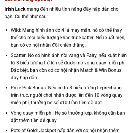
Irish Luck
mang đến nhiều tính năng đầy hấp dẫn cho
bạn. Cụ thể như sau:
Wild: Mang hình ảnh cỏ 4 lá may mắn, nó có thể thay
thế cho mọi biểu tượng khác trừ Scatter. Nếu xuất hiện,
bạn có cơ hội nhân đôi chiến thắng.
Scatter: Nó có hình ảnh nồi vàng và Fairy, nếu xuất hiện
từ 3 biểu tượng trở lên sẽ được mở vòng quay miễn phí.
Đặc biệt, bạn còn có cơ hội nhận Match & Win Bonus
đầy hấp dẫn.
Prize Pick Bonus: Nếu có từ 3 biểu tượng Leprechaun
trên trục, người chơi nhận được lên đến 10 vòng quay
miễn phí, thưởng hệ số x100 lần tiền đã đặt.
Vòng quay miễn phí: Hệ số thưởng kép, không cần bạn
đặt thêm tiền để quay.
Pots of Gold: Jackpot hấp dẫn với cơ hội nhận thêm