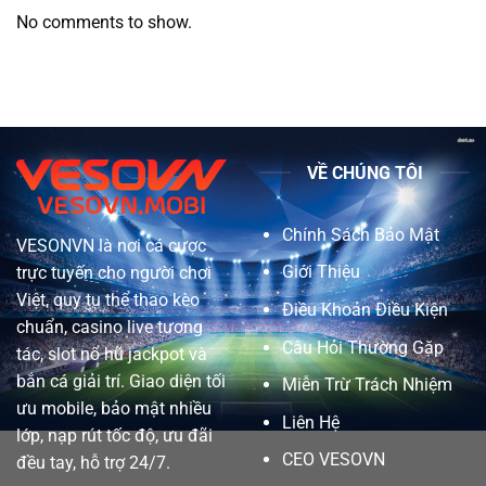
No comments to show.
VỀ CHÚNG TÔI
Chính Sách Bảo Mật
VESONVN là nơi cá cược
Giới Thiệu
trực tuyến cho người chơi
Việt, quy tụ thể thao kèo
Điều Khoản Điều Kiện
chuẩn, casino live tương
Câu Hỏi Thường Gặp
tác, slot nổ hũ jackpot và
bắn cá giải trí. Giao diện tối
Miễn Trừ Trách Nhiệm
ưu mobile, bảo mật nhiều
Liên Hệ
lớp, nạp rút tốc độ, ưu đãi
CEO VESOVN
đều tay, hỗ trợ 24/7.