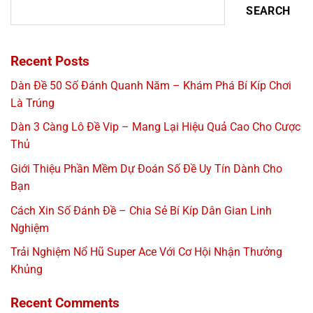
SEARCH
Recent Posts
Dàn Đề 50 Số Đánh Quanh Năm – Khám Phá Bí Kíp Chơi
Là Trúng
Dàn 3 Càng Lô Đề Vip – Mang Lại Hiệu Quả Cao Cho Cược
Thủ
Giới Thiệu Phần Mềm Dự Đoán Số Đề Uy Tín Dành Cho
Bạn
Cách Xin Số Đánh Đề – Chia Sẻ Bí Kíp Dân Gian Linh
Nghiệm
Trải Nghiệm Nổ Hũ Super Ace Với Cơ Hội Nhận Thưởng
Khủng
Recent Comments