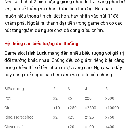
Nếu có ít nhất 2 biểu tượng giống nhau từ trái sang phải trở
lên, bạn sẽ thắng và nhận được tiền thưởng. Nếu bạn
muốn hiểu thông tin chi tiết hơn, hãy nhấn vào nút “i” để
khám phá. Ngoài ra, thanh đặt tiền trong game còn có các
nút tăng/giảm để người chơi dễ dàng điều chỉnh.
Hệ thống các biểu tượng đổi thưởng
Game slot
Irish Luck
mang đến nhiều biểu tượng với giá trị
đổi thưởng khác nhau. Chúng đều có giá trị riêng biệt, càng
trúng nhiều thì số tiền nhận được càng cao. Ngay sau đây
hãy cùng điểm qua các hình ảnh và giá trị của chúng:
Biểu tượng
2
3
4
5
Pot
x2
x5
x20
x500
Girl
x10
x250
x2500
x10000
Ring, Horseshoe
x2
x25
x125
x750
Clover leaf
x20
x100
x400