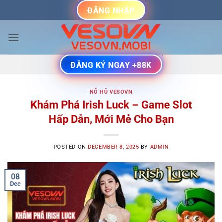
Skip
ĐĂNG NHẬP
to
content
ĐĂNG KÝ NGAY +88K
NỔ HŨ VESOVN
Khám Phá Irish Luck – Game Slot
Hấp Dẫn, Mới Mẻ Cho Bạn
POSTED ON
DECEMBER 8, 2025
BY
ADMIN
08
Dec