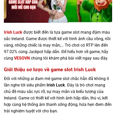
Irish Luck
được biết đến là tựa game slot mang đậm màu
sắc Ireland. Game được thiết kế với hình ảnh cầu vồng, nồi
vàng, những chiếc lá may mắn,… Trò chơi có RTP lên đến
97.02% cùng Jackpot hấp dẫn. Để hiểu hơn về game, hãy
cùng
VESOVN
chúng tôi khám phá bài viết ngay sau đây.
Giới thiệu sơ lược về game slot Irish Luck
Đối với những ai đam mê game slot chắc hẳn đã không ít
lần nghe tới siêu phẩm
Irish Luck
. Đây là trò chơi mang
chủ đề màu sắc rực rỡ, sự may mắn và biểu tượng của
Ireland. Game có thiết kế với hình ảnh hấp dẫn, thú vị, kết
hợp cùng hệ thống âm thanh sống động, hứa hẹn đem đến
trải nghiệm tuyệt vời cho bạn.